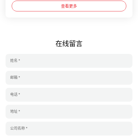
目，客户对显示效果、系统稳定性及产品品质均提出了较高要
查看更多
求。 针对会议室应用场景，锐拓显示结合空间环境与实际使用需
求，提供了更适合室内近距离观看的小间距显示方案。项目落地
后，屏体色彩表现自然，画面层次丰富，文字及图像显示清晰流
畅，有效提升了会议沟通与信息展示效率。同时，产品支持长时
间稳定运行，满足政府单位日常会议及接待工作的使用需求。 此
在线留言
次项目的顺利交付，再次体现了锐拓显示在室内显示领域的专业
服务能力，也进一步丰富了锐拓在政府及公共服务场景中的项目
案例积累。