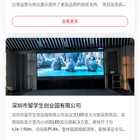
日常运营与商业展示提供了更高品质的视觉支持。 项目采用高刷
新率与高清显示技术，画面呈现细腻流畅，无论是视频播放、信
息展示还是商业宣传内容，都能够保持清晰稳定的视觉效果。在
查看更多
室内近距离观看环境下，显示屏依然拥有良好的色彩表现与画面
层次感，进一步提升了空间的信息传达效率与整体视觉体验。 结
合商业服务中心的实际应用需求，锐拓显示不仅注重显示效果，
也兼顾产品运行稳定性与长期使用体验，为场馆打造更加现代
化、专业化的显示环境。屏体与空间氛围自然融合，在增强现场
科技感与视觉吸引力的同时，也进一步提升了场馆商业区域的整
体形象。 此次项目的落地，再次展现了锐拓显示在高端室内显示
领域的应用实力，也为大型场馆及商业空间提供了更具参考价值
的显示案例。
深圳市留学生创业园有限公司
深圳市留学生创业园有限公司会议室LED显示大屏采购项目，采
用锐拓显示室内小间距LED显示屏解决方案，屏体尺寸为
4.16×1.92m，点间距P1.86，整体画面细腻清晰，能够满足会议展
示、视频播放及日常信息发布等多样化需求。作为政府性质项