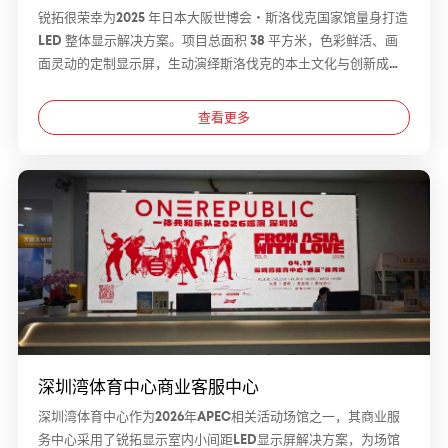
锐拓很荣幸为2025 年日本大阪世博会・斯洛伐克国家馆量身打造
LED 整体显示解决方案。项目总面积 38 平方米，色彩鲜活、画
面灵动的定制显示屏，生动演绎斯洛伐克的本土文化与创新成
果，助力其亮相全球舞台。能够赋能这场世界级盛会，我们倍感
荣幸；同时也期待凭借专业 LED 显示实力，打造沉浸式视觉体
查看更多
验，为全球观众留下深刻印象。
深圳湾体育中心商业客服中心
深圳湾体育中心作为2026年APEC相关活动场馆之一，其商业服
务中心采用了锐拓显示室内小间距LED显示屏解决方案，为场馆