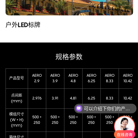
户外LED标牌
规格参数
AERO
AERO
AERO
AERO
AERO
AERO
产品型号
2.9
3.9
4.8
6.25
8.33
10.42
点间距
可以介绍下你们的产品么
2.976
3.91
4.81
6.25
8.33
10.42
(mm)
你们是怎么收费的呢
模组尺寸
500 ×
500 ×
500 ×
500 ×
500 ×
500 ×
(W × H)
250
250
250
250
250
250
(mm)
箱体尺寸